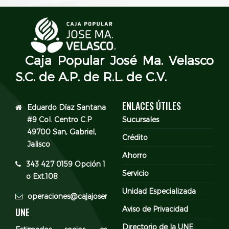
Caja Popular José Ma. Velasco
S.C. de A.P. de R.L. de C.V.
ENLACES ÚTILES
Eduardo Díaz Santana
#9 Col. Centro C.P
Sucursales
49700 San, Gabriel,
Crédito
Jalisco
Ahorro
343 427 0159 Opción 1
Servicio
o Ext.108
Unidad Especializada
operaciones@cajajosemavelasco.com
Aviso de Privacidad
UNE
Directorio de la UNE