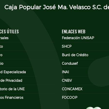
Caja Popular José Ma. Velasco S.C. de
CES ÚTILES
ENLACES WEB
sales
Federación UNISAP
to
SHCP
ro
Buró de Crédito
cio
Condusef
d Especializada
INAI
 de Privacidad
CNBV
torio de la UNE
CONCAMEX
os Financieros
FOCOOP