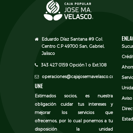
ENLA
Eduardo Díaz Santana #9 Col.
Centro C.P 49700 San, Gabriel,
Sucur
Jalisco
Crédi
343 427 0159 Opción 1 o Ext.108
Ahor
operaciones@cajajosemavelasco.com
Servi
UNE
Unida
Estimados socios, es nuestra
Aviso
obligación cuidar tus intereses y
Direc
mejorar los servicios que
Estad
ofrecemos, por lo cual ponemos a tu
disposición la unidad