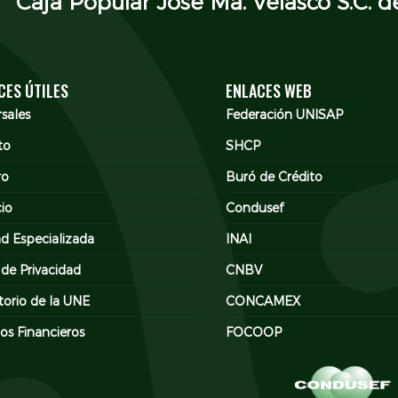
Caja Popular José Ma. Velasco S.C. de
CES ÚTILES
ENLACES WEB
sales
Federación UNISAP
to
SHCP
ro
Buró de Crédito
cio
Condusef
d Especializada
INAI
 de Privacidad
CNBV
torio de la UNE
CONCAMEX
os Financieros
FOCOOP