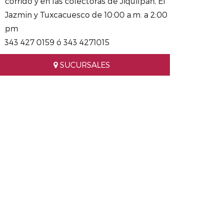
corrido y en las colectoras de Jiquilpan, El
Jazmin y Tuxcacuesco de 10:00 a.m. a 2:00
pm
343 427 0159 ó 343 4271015
SUCURSALES