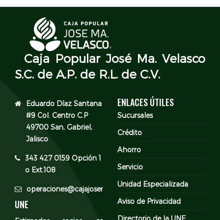
Caja Popular José Ma. Velasco
S.C. de A.P. de R.L. de C.V.
ENLACES ÚTILES
Eduardo Díaz Santana
#9 Col. Centro C.P
Sucursales
49700 San, Gabriel,
Crédito
Jalisco
Ahorro
343 427 0159 Opción 1
Servicio
o Ext.108
Unidad Especializada
operaciones@cajajosemavelasco.com
Aviso de Privacidad
UNE
Directorio de la UNE