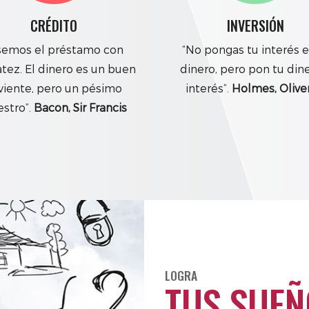
CRÉDITO
INVERSIÓN
semos el préstamo con
“No pongas tu interés e
tez. El dinero es un buen
dinero, pero pon tu din
rviente, pero un pésimo
interés”.
Holmes, Olive
stro”.
Bacon, Sir Francis
LOGRA
TUS SUEÑ