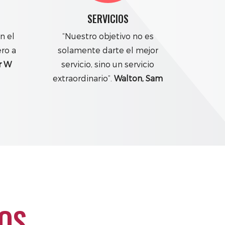
SERVICIOS
n el
“Nuestro objetivo no es
ero a
solamente darte el mejor
r W
servicio, sino un servicio
extraordinario”.
Walton, Sam
OS