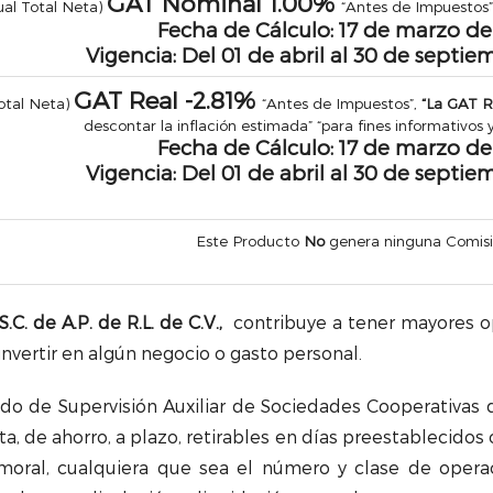
GAT Nominal
1.00%
al Total Neta)
“Antes de Impuestos”,
Fecha de Cálculo: 17 de marzo de
Vigencia: Del 01 de abril al 30 de septie
GAT Real
-2.81%
otal Neta)
“Antes de Impuestos”,
“La GAT 
descontar la inflación estimada” “para fines informativos
Fecha de Cálculo: 17 de marzo de
Vigencia: Del 01 de abril al 30 de septie
Este Producto
No
genera ninguna Comis
S.C. de A.P. de R.L. de C.V.,
contribuye a tener mayores op
nvertir en algún negocio o gasto personal.
do de Supervisión Auxiliar de Sociedades Cooperativas 
ta, de ahorro, a plazo, retirables en días preestablecidos 
moral, cualquiera que sea el número y clase de opera