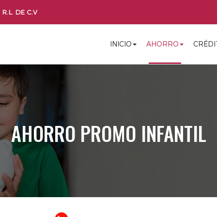
R.L. DE C.V
INICIO
AHORRO
CRÉDI
AHORRO PROMO INFANTIL