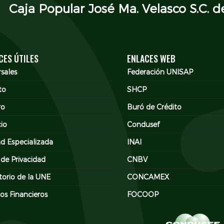
Caja Popular José Ma. Velasco S.C. de
CES ÚTILES
ENLACES WEB
sales
Federación UNISAP
to
SHCP
ro
Buró de Crédito
cio
Condusef
d Especializada
INAI
 de Privacidad
CNBV
torio de la UNE
CONCAMEX
os Financieros
FOCOOP