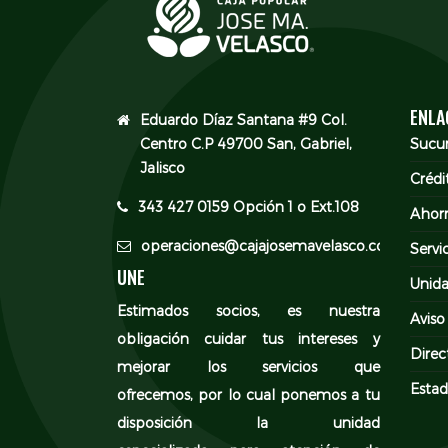
ENLA
Eduardo Díaz Santana #9 Col.
Centro C.P 49700 San, Gabriel,
Sucur
Jalisco
Crédi
343 427 0159 Opción 1 o Ext.108
Ahor
operaciones@cajajosemavelasco.com
Servi
UNE
Unida
Estimados socios, es nuestra
Aviso
obligación cuidar tus intereses y
Direc
mejorar los servicios que
Estad
ofrecemos, por lo cual ponemos a tu
disposición la unidad