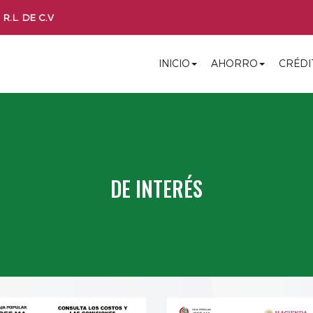
R.L. DE C.V
INICIO
AHORRO
CRÉDI
DE INTERÉS